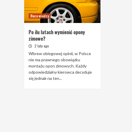
Baza wiedzy
Po ilu latach wymienić opony
zimowe?
2 lata ago
Wbrew obiegowej opinii, w Polsce
nie ma prawnego obowiązku
montażu opon zimowych. Każdy
odpowiedzialny kierowca decyduje
się jednak na ten...