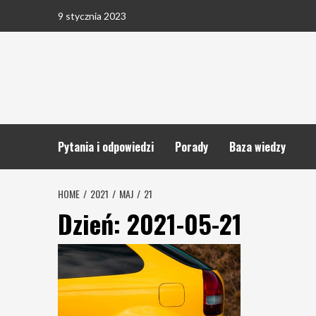
Skip
9 stycznia 2023
to
content
Pytania i odpowiedzi
Porady
Baza wiedzy
HOME
2021
MAJ
21
Dzień:
2021-05-21