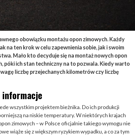
 prawnego obowiązku montażu opon zimowych. Każdy
k na ten krok w celu zapewnienia sobie, jak i swoim
stwa. Mało kto decyduje się na montaż nowych opon
h, póki ich stan techniczny na to pozwala. Kiedy warto
wagę liczbę przejechanych kilometrów czy liczbę
 informacje
ede wszystkim projektem bieżnika. Do ich produkcji
orniejszą na niskie temperatury. W niektórych krajach
opon zimowych – w Polsce oficjalnie takiego wymogu nie
owe wiąże się z większym ryzykiem wypadku, a co za tym