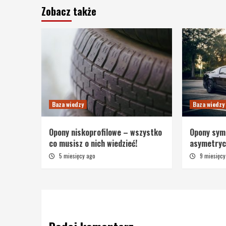
Zobacz także
Baza wiedzy
Baza wiedzy
Opony niskoprofilowe – wszystko
Opony sym
co musisz o nich wiedzieć!
asymetrycz
5 miesięcy ago
9 miesięcy