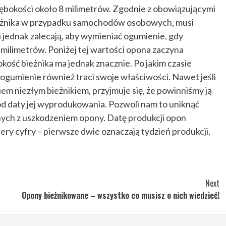
ębokości około 8 milimetrów. Zgodnie z obowiązującymi
ieżnika w przypadku samochodów osobowych, musi
i jednak zalecają, aby wymieniać ogumienie, gdy
milimetrów. Poniżej tej wartości opona zaczyna
okość bieżnika ma jednak znacznie. Po jakim czasie
gumienie również traci swoje właściwości. Nawet jeśli
iem niezłym bieżnikiem, przyjmuje się, że powinniśmy ją
 od daty jej wyprodukowania. Pozwoli nam to uniknąć
nych z uszkodzeniem opony. Datę produkcji opon
tery cyfry – pierwsze dwie oznaczają tydzień produkcji,
Next
Opony bieżnikowane – wszystko co musisz o nich wiedzieć!