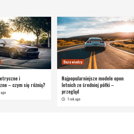
Baza wiedzy
etryczne i
Najpopularniejsze modele opon
ne – czym się różnią?
letnich ze średniej półki –
przegląd
 ago
1 rok ago