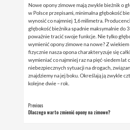
Nowe opony zimowe mają zwykle bieżnik o gł
w Polsce przepisami, minimalna głębokość b
wynosić co najmniej 1,6 milimetra. Producenc
głębokość bieżnika spadnie maksymalnie do 3 
poważnie tracić swoje funkcje. Nie tylko głęb
wymienić opony zimowe na nowe? Z wiekiem o
fizycznie nasza opona charakteryzuje się całk
wymieniać co najmniej raz na pięć-siedem lat
niebezpiecznych sytuacji na drogach, związa
znajdziemy na jej boku. Określają ją zwykle cz
kolejne dwie – rok.
Continue
Previous
Dlaczego warto zmienić opony na zimowe?
Reading