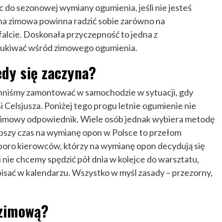
c do sezonowej wymiany ogumienia, jeśli nie jesteś
a zimowa powinna radzić sobie zarówno na
falcie. Doskonała przyczepność to jedna z
szukiwać wśród zimowego ogumienia.
dy się zaczyna?
inniśmy zamontować w samochodzie w sytuacji, gdy
 Celsjusza. Poniżej tego progu letnie ogumienie nie
go zimowy odpowiednik. Wiele osób jednak wybiera metodę
lepszy czas na wymianę opon w Polsce to przełom
t sporo kierowców, którzy na wymianę opon decydują się
 nie chcemy spędzić pół dnia w kolejce do warsztatu,
isać w kalendarzu. Wszystko w myśl zasady – przezorny,
 zimową?