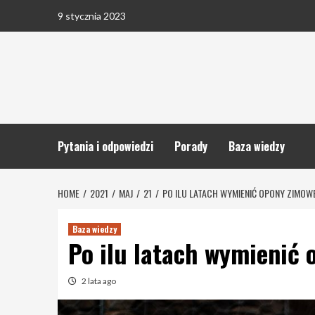
Skip
9 stycznia 2023
to
content
Pytania i odpowiedzi
Porady
Baza wiedzy
HOME
2021
MAJ
21
PO ILU LATACH WYMIENIĆ OPONY ZIMOW
Baza wiedzy
Po ilu latach wymienić
2 lata ago