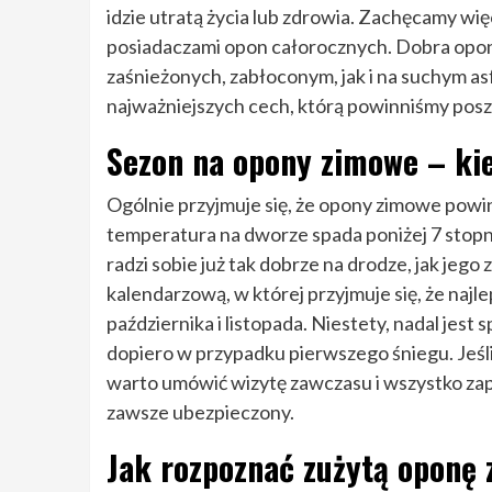
idzie utratą życia lub zdrowia. Zachęcamy wię
posiadaczami opon całorocznych. Dobra opon
zaśnieżonych, zabłoconym, jak i na suchym as
najważniejszych cech, którą powinniśmy po
Sezon na opony zimowe – kie
Ogólnie przyjmuje się, że opony zimowe pow
temperatura na dworze spada poniżej 7 stopni
radzi sobie już tak dobrze na drodze, jak je
kalendarzową, w której przyjmuje się, że naj
października i listopada. Niestety, nadal jes
dopiero w przypadku pierwszego śniegu. Jeśli
warto umówić wizytę zawczasu i wszystko zap
zawsze ubezpieczony.
Jak rozpoznać zużytą oponę