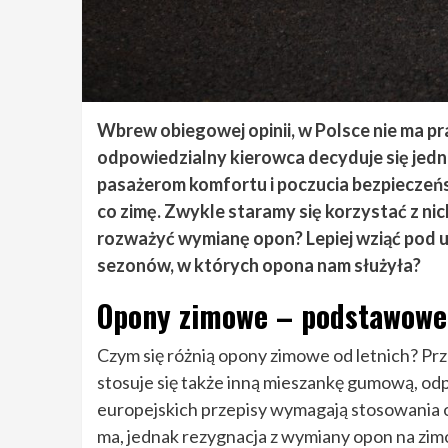
Wbrew obiegowej opinii, w Polsce nie ma
odpowiedzialny kierowca decyduje się jedna
pasażerom komfortu i poczucia bezpieczeń
co zimę. Zwykle staramy się korzystać z nic
rozważyć wymianę opon? Lepiej wziąć pod u
sezonów, w których opona nam służyła?
Opony zimowe – podstawowe
Czym się różnią opony zimowe od letnich? Prz
stosuje się także inną mieszankę gumową, odp
europejskich przepisy wymagają stosowania 
ma, jednak rezygnacja z wymiany opon na zim