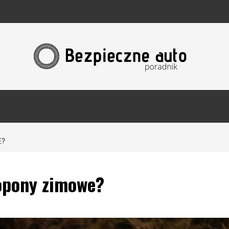
E?
 opony zimowe?