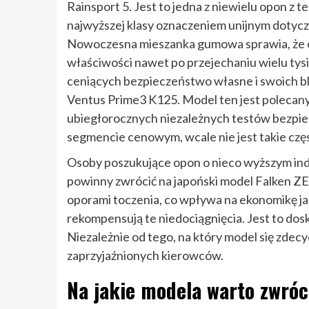
Rainsport 5. Jest to jedna z niewielu opon z
najwyższej klasy oznaczeniem unijnym dotyc
Nowoczesna mieszanka gumowa sprawia, że op
właściwości nawet po przejechaniu wielu tys
ceniących bezpieczeństwo własne i swoich b
Ventus Prime3 K125. Model ten jest polecany
ubiegłorocznych niezależnych testów bezpie
segmencie cenowym, wcale nie jest takie czę
Osoby poszukujące opon o nieco wyższym inde
powinny zwrócić na japoński model Falken ZE
oporami toczenia, co wpływa na ekonomikę jazd
rekompensują te niedociągnięcia. Jest to d
Niezależnie od tego, na który model się zdecy
zaprzyjaźnionych kierowców.
Na jakie modela warto zwró