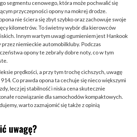
 tego segmentu cenowego, która może pochwalić się
zącym przyczepności opony na mokrej drodze.
ona nie ściera się zbyt szybko oraz zachowuje swoje
ięcy kilometrów. To świetny wybór dla kierowców
liskich. Innym wartym uwagi ogumieniem jest Hankook
 przez niemieckie automobilkluby. Podczas
czeństwa opony te zebrały dobre noty, co w tym
ste.
ksie prędkości, a przy tym trochę cichszych, uwagę
 914. Co prawda opona ta cechuje się nieco większymi
y, lecz jej stabilność i niska cena skutecznie
oskonałe rozwiązanie dla samochodów kompaktowych.
dujemy, warto zaznajomić się także z opinią
cić uwagę?