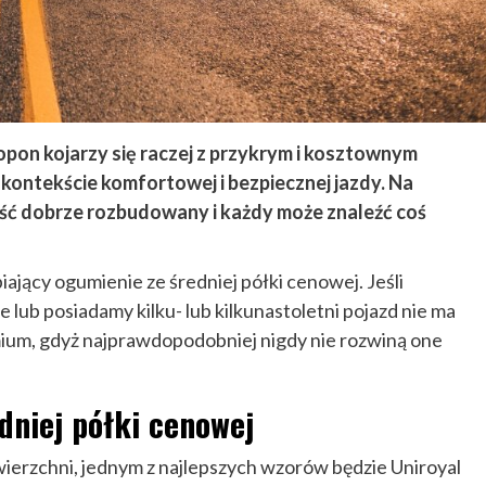
on kojarzy się raczej z przykrym i kosztownym
ontekście komfortowej i bezpiecznej jazdy. Na
dość dobrze rozbudowany i każdy może znaleźć coś
ający ogumienie ze średniej półki cenowej. Jeśli
lub posiadamy kilku- lub kilkunastoletni pojazd nie ma
ium, gdyż najprawdopodobniej nigdy nie rozwiną one
dniej półki cenowej
wierzchni, jednym z najlepszych wzorów będzie Uniroyal