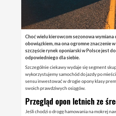
Choć wielu kierowcom sezonowa wymiana op
obowiązkiem, ma ona ogromne znaczenie w k
szczęście rynek oponiarski w Polsce jest 
odpowiedniego dla siebie.
Szczególnie ciekawy wydaje się segment skupi
wykorzystujemy samochód do jazdy po mieście 
sensu inwestować w drogie opony klasy prem
swoich prawdziwych osiągów.
Przegląd opon letnich ze śre
Jeśli chodzi o drogę hamowania na mokrej na