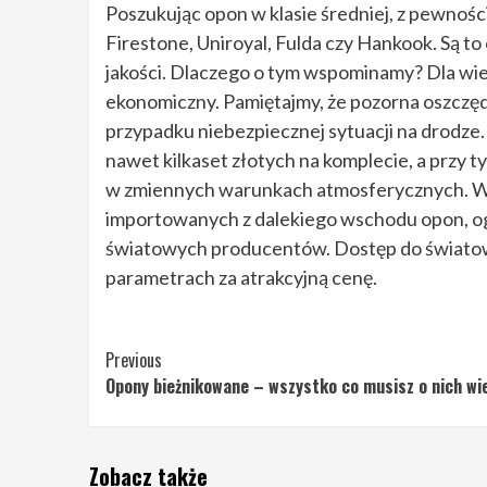
Poszukując opon w klasie średniej, z pewności
Firestone, Uniroyal, Fulda czy Hankook. Są 
jakości. Dlaczego o tym wspominamy? Dla wi
ekonomiczny. Pamiętajmy, że pozorna oszczę
przypadku niebezpiecznej sytuacji na drodze.
nawet kilkaset złotych na komplecie, a przy t
w zmiennych warunkach atmosferycznych. W 
importowanych z dalekiego wschodu opon, o
światowych producentów. Dostęp do światow
parametrach za atrakcyjną cenę.
Continue
Previous
Opony bieżnikowane – wszystko co musisz o nich wie
Reading
Zobacz także