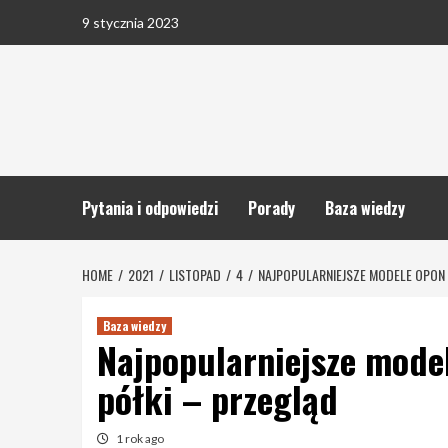
Skip
9 stycznia 2023
to
content
Pytania i odpowiedzi
Porady
Baza wiedzy
HOME
2021
LISTOPAD
4
NAJPOPULARNIEJSZE MODELE OPON 
Baza wiedzy
Najpopularniejsze model
półki – przegląd
1 rok ago