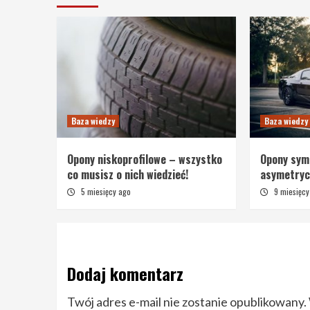
Baza wiedzy
Baza wiedzy
Opony niskoprofilowe – wszystko
Opony sym
co musisz o nich wiedzieć!
asymetrycz
5 miesięcy ago
9 miesięcy
Dodaj komentarz
Twój adres e-mail nie zostanie opublikowany.