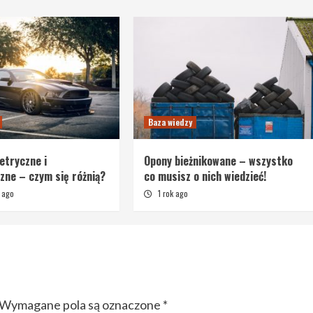
Baza wiedzy
etryczne i
Opony bieżnikowane – wszystko
ne – czym się różnią?
co musisz o nich wiedzieć!
 ago
1 rok ago
Wymagane pola są oznaczone
*