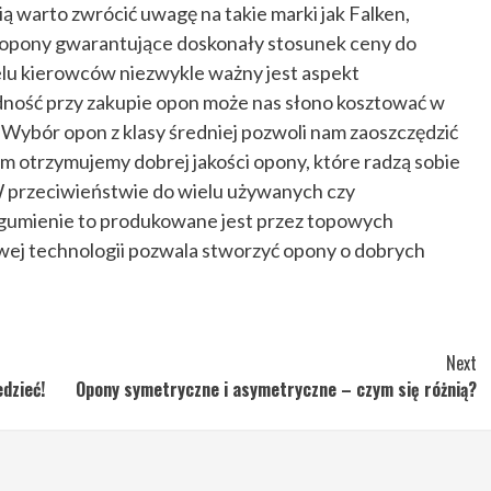
ą warto zwrócić uwagę na takie marki jak Falken,
to opony gwarantujące doskonały stosunek ceny do
elu kierowców niezwykle ważny jest aspekt
dność przy zakupie opon może nas słono kosztować w
 Wybór opon z klasy średniej pozwoli nam zaoszczędzić
ym otrzymujemy dobrej jakości opony, które radzą sobie
przeciwieństwie do wielu używanych czy
gumienie to produkowane jest przez topowych
ej technologii pozwala stworzyć opony o dobrych
Next
dzieć!
Opony symetryczne i asymetryczne – czym się różnią?