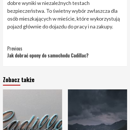
dobre wyniki w niezależnych testach
bezpieczeństwa. To świetny wybór zwłaszcza dla
osób mieszkających w mieście, które wykorzystują
pojazd głównie do dojazdu do pracy i na zakupy.
Continue
Previous
Jak dobrać opony do samochodu Cadillac?
Reading
Zobacz także