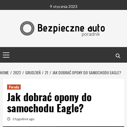
Skip
9 stycznia 2023
to
content
Primary
Menu
HOME
2022
GRUDZIEŃ
21
JAK DOBRAĆ OPONY DO SAMOCHODU EAGLE?
Porady
Jak dobrać opony do
samochodu Eagle?
3 tygodnie ago