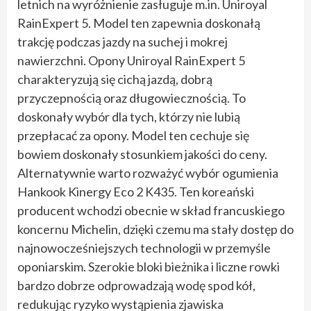
letnich na wyróżnienie zasługuje m.in. Uniroyal
RainExpert 5. Model ten zapewnia doskonałą
trakcję podczas jazdy na suchej i mokrej
nawierzchni. Opony Uniroyal RainExpert 5
charakteryzują się cichą jazdą, dobrą
przyczepnością oraz długowiecznością. To
doskonały wybór dla tych, którzy nie lubią
przepłacać za opony. Model ten cechuje się
bowiem doskonały stosunkiem jakości do ceny.
Alternatywnie warto rozważyć wybór ogumienia
Hankook Kinergy Eco 2 K435. Ten koreański
producent wchodzi obecnie w skład francuskiego
koncernu Michelin, dzięki czemu ma stały dostęp do
najnowocześniejszych technologii w przemyśle
oponiarskim. Szerokie bloki bieżnika i liczne rowki
bardzo dobrze odprowadzają wodę spod kół,
redukując ryzyko wystąpienia zjawiska